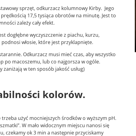
tawowy sprzęt, odkurzacz kolumnowy Kirby. Jego
z prędkością 17,5 tysiąca obrotów na minutę. Jest to
ności zależy cały efekt.
t dogłębne wyczyszczenie z piachu, kurzu,
 podnosi włosie, które jest przyklapnięte.
starannie. Odkurzacz musi mieć czas, aby wszystko
tap po macoszemu, lub co najgorsza w ogóle.
y zaniżają w ten sposób jakość usług)
abilności kolorów.
 że trzeba użyć mocniejszych środków o wyższym pH.
j szmatki”. W mało widocznym miejscu nanosi się
u, czekamy ok 3 min a następnie przyciskamy